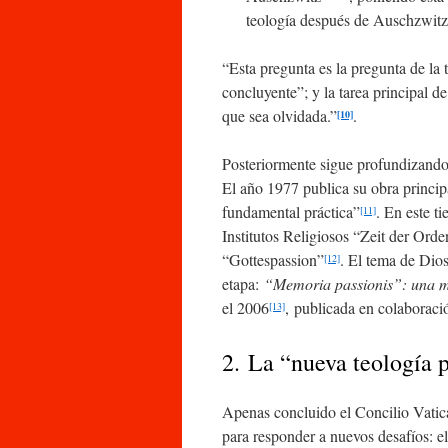
teología después de Auschzwitz
“Esta pregunta es la pregunta de la
concluyente”; y la tarea principal d
que sea olvidada.”
.
[10]
Posteriormente sigue profundizando 
El año 1977 publica su obra principa
fundamental práctica”
. En este t
[11]
Institutos Religiosos “Zeit der Orde
“Gottespassion”
. El tema de Dios
[12]
etapa:
“Memoria passionis”: una m
el 2006
, publicada en colaboraci
[13]
2. La “nueva teología p
Apenas concluido el Concilio Vatic
para responder a nuevos desafíos: e