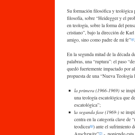
Su formación filosófica y teológica 
filosofía, sobre “Heidegger y el pr
en teología, sobre la forma del pe
cristiano”, bajo la dirección de Kar
amigo, sino como padre de mi fe”
[4]
En la segunda mitad de la década de
palabras, una “ruptura”: el paso “de
quedó fuertemente impactado por al
propuesta de una “Nueva Teología P
la primera (1966-1969)
se inspi
una teología escatológica que de
escatológica”;
l
a segunda fase (1969-)
se insp
centra en la categoría clave de 
teodicea
) ante el sufrimiento 
[6]
Auschzwitz”
-, poniendo esta 
[7]