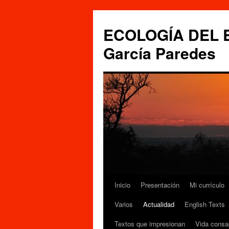
Saltar
al
ECOLOGÍA DEL ES
contenido
García Paredes
Inicio
Presentación
Mi currículo
Varios
Actualidad
English Texts
Textos que impresionan
Vida consa