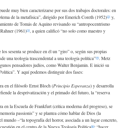
puede muy bien caracterizarse por sus dos trabajos doctorales: en
oblema de la metafísica”, dirigido por Emerich Coreth (1952)
y,
[2]
nsamiento de Tomás de Aquino revisando su “antropocentrismo
l Rahner (1961)
, a quien calificó “no solo como maestro y
[3]
.
 los sesenta se produce en él un “giro” o, según sus propias
sde una teología trascendental a una teología política”
. Metz
[5]
gunos pensadores judíos, como Walter Benjamin. E inició su
olítica”. Y aquí podemos distinguir dos fases:
ra en el filósofo
Ernst Bloch (
Principio Esperanza
) y desarrolla
fiende la desprivatización y el primado del futuro, la “reserva
ira en la Escuela de Frankfurt (crítica moderna del progreso), se
“memoria passionis” y se plantea cómo hablar de Dios (la
del mundo –“la topografía del horror, asociada a un lugar concreto,
cuestión en el centro de la Nueva Teología Política
: “hacer
[8]