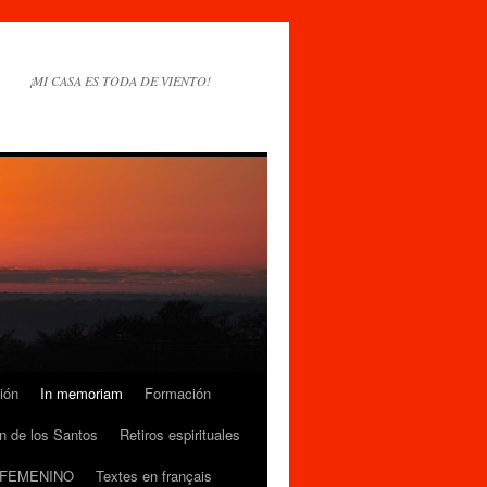
¡MI CASA ES TODA DE VIENTO!
ión
In memoriam
Formación
n de los Santos
Retiros espirituales
 FEMENINO
Textes en français