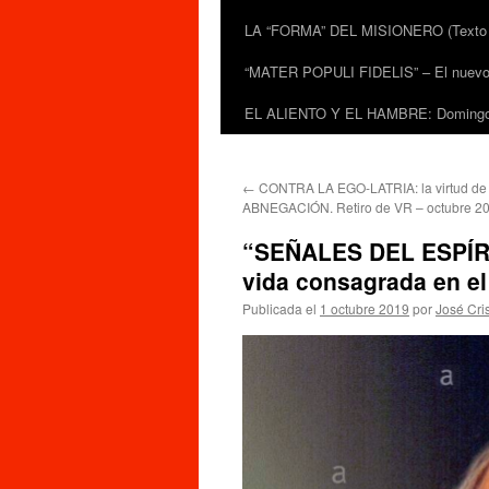
LA “FORMA” DEL MISIONERO (Texto de
“MATER POPULI FIDELIS” – El nuevo do
EL ALIENTO Y EL HAMBRE: Domingo 
←
CONTRA LA EGO-LATRIA: la virtud de 
ABNEGACIÓN. Retiro de VR – octubre 2
“SEÑALES DEL ESPÍRIT
vida consagrada en e
Publicada el
1 octubre 2019
por
José Cri