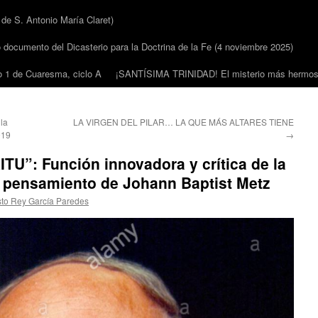
 S. Antonio María Claret)
cumento del Dicasterio para la Doctrina de la Fe (4 noviembre 2025)
1 de Cuaresma, ciclo A
¡SANTÍSIMA TRINIDAD! El misterio más hermoso
la
LA VIRGEN DEL PILAR… LA QUE MÁS ALTARES TIENE
019
→
U”: Función innovadora y crítica de la
l pensamiento de Johann Baptist Metz
sto Rey García Paredes