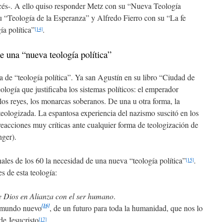
cés-. A ello quiso responder Metz con su “Nueva Teología
u “Teología de la Esperanza” y Alfredo Fierro con su “La fe
ía política”
.
[14]
e una “nueva teología política”
a de “teología política”. Ya san Agustín en su libro “Ciudad de
teología que justificaba los sistemas políticos: el emperador
los reyes, los monarcas soberanos. De una u otra forma, la
a teologizada. La espantosa experiencia del nazismo suscitó en los
reacciones muy críticas ante cualquier forma de teologización de
inger).
ales de los 60 la necesidad de una nueva “teología política”
.
[15]
s de esta teología:
e Dios en Alianza con el ser humano
.
[16]
n mundo nuevo
, de un futuro para toda la humanidad, que nos lo
de Jesucristo
.
[17]