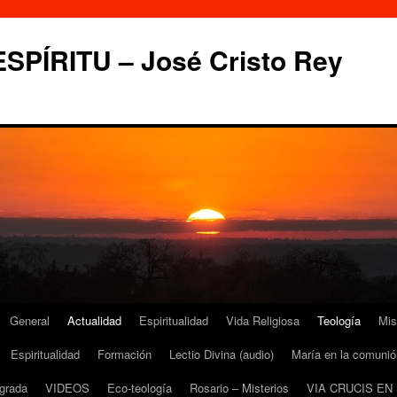
PÍRITU – José Cristo Rey
General
Actualidad
Espiritualidad
Vida Religiosa
Teología
Mis
Espiritualidad
Formación
Lectio Divina (audio)
María en la comunió
grada
VIDEOS
Eco-teología
Rosario – Misterios
VIA CRUCIS EN