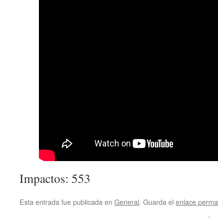
Impactos: 553
Esta entrada fue publicada en
General
. Guarda el
enlace perma