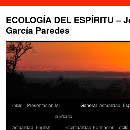
Saltar
al
ECOLOGÍA DEL ESPÍRITU – Jo
contenido
García Paredes
Inicio
Presentación
Mi
General
Actualidad
Esp
currículo
Actualidad
English
Espiritualidad
Formación
Lectio