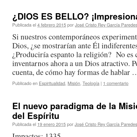
¿DIOS ES BELLO? ¡Impresiona
Publicada el
4 febrero 2015
por
José Cristo Rey García Parede
Si nuestros contemporáneos experimenta
Dios, ¿se mostrarían ante Él indiferent
¿Produciría espanto la religión? No es 
inventarnos ahora a un Dios atractivo. P
cuenta, de cómo hay formas de hablar
Publicado en
Espiritualidad
,
Misión
,
Teología
|
1 comentario
El nuevo paradigma de la Mis
del Espíritu
Publicada el
19 enero 2015
por
José Cristo Rey García Parede
Impactos: 1335