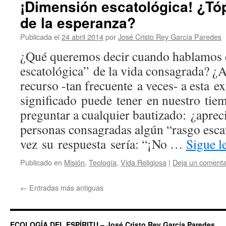
¡Dimensión escatológica! ¿Tó
de la esperanza?
Publicada el
24 abril 2014
por
José Cristo Rey García Paredes
¿Qué queremos decir cuando hablamos 
escatológica” de la vida consagrada? ¿A
recurso -tan frecuente a veces- a esta 
significado puede tener en nuestro tie
preguntar a cualquier bautizado: ¿apreci
personas consagradas algún “rasgo esca
vez su respuesta sería: “¡No …
Sigue 
Publicado en
Misión
,
Teología
,
Vida Religiosa
|
Deja un comenta
←
Entradas más antiguas
ECOLOGÍA DEL ESPÍRITU – José Cristo Rey García Paredes