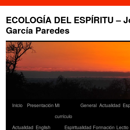
Saltar
al
ECOLOGÍA DEL ESPÍRITU – Jo
contenido
García Paredes
Inicio
Presentación
Mi
General
Actualidad
Esp
currículo
Actualidad
English
Espiritualidad
Formación
Lectio