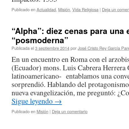
Publicado en
Actualidad
,
Misión
,
Vida Religiosa
|
Deja un comen
“Alpha”: diez cenas para una 
“posmoderna”
Publicada el
3 septiembre 2014
por
José Cristo Rey García Par
En un encuentro en Roma con el arzobi
(Ecuador) mons. Luis Cabrera Herrera
latinoamericano- entablamos una conv
sorprendió. Hablando del protagonismo 
nueva evangelización, me preguntó: ¿C
Sigue leyendo
→
Publicado en
Misión
|
Deja un comentario