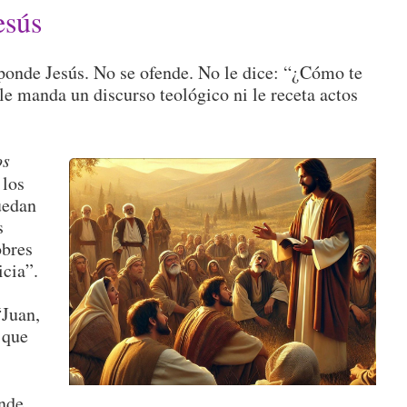
esús
ponde Jesús. No se ofende. No le dice: “¿Cómo te
le manda un discurso teológico ni le receta actos
os
 los
uedan
s
obres
icia”.
“Juan,
 que
nde