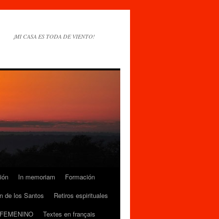
¡MI CASA ES TODA DE VIENTO!
ión
In memoriam
Formación
n de los Santos
Retiros espirituales
 FEMENINO
Textes en français