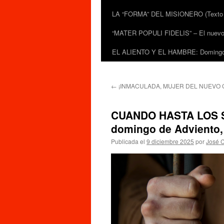
LA “FORMA” DEL MISIONERO (Texto de
“MATER POPULI FIDELIS” – El nuevo do
EL ALIENTO Y EL HAMBRE: Domingo 
←
¡INMACULADA, MUJER DEL NUEVO 
CUANDO HASTA LOS SA
domingo de Adviento, 
Publicada el
9 diciembre 2025
por
José C