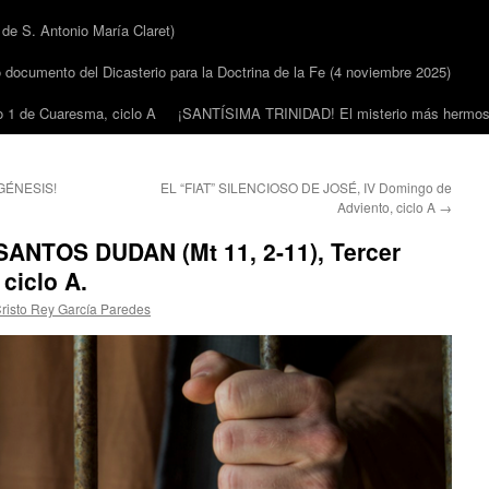
 S. Antonio María Claret)
cumento del Dicasterio para la Doctrina de la Fe (4 noviembre 2025)
1 de Cuaresma, ciclo A
¡SANTÍSIMA TRINIDAD! El misterio más hermoso
GÉNESIS!
EL “FIAT” SILENCIOSO DE JOSÉ, IV Domingo de
Adviento, ciclo A
→
NTOS DUDAN (Mt 11, 2-11), Tercer
ciclo A.
risto Rey García Paredes