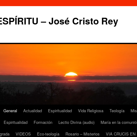
PÍRITU – José Cristo Rey
General
Actualidad
Espiritualidad
Vida Religiosa
Teología
Mis
Espiritualidad
Formación
Lectio Divina (audio)
María en la comunió
grada
VIDEOS
Eco-teología
Rosario – Misterios
VIA CRUCIS EN