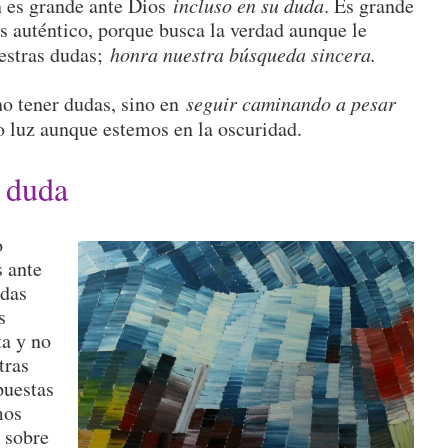
n es grande ante Dios
incluso en su duda
. Es grande
s auténtico, porque busca la verdad aunque le
estras dudas;
honra nuestra búsqueda sincera.
no tener dudas, sino en
seguir caminando a pesar
 luz aunque estemos en la oscuridad.
a duda
o
 ante
udas
s
ta y no
tras
puestas
mos
, sobre