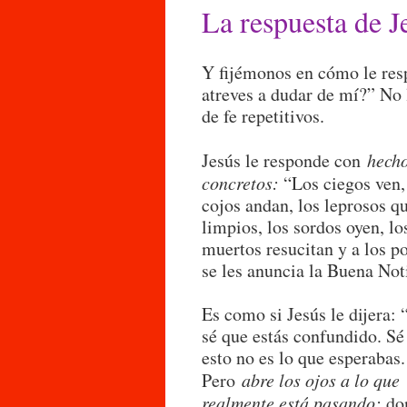
La respuesta de J
Y fijémonos en cómo le res
atreves a dudar de mí?” No 
de fe repetitivos.
Jesús le responde con
hech
concretos:
“Los ciegos ven,
cojos andan, los leprosos q
limpios, los sordos oyen, lo
muertos resucitan y a los p
se les anuncia la Buena Not
Es como si Jesús le dijera: 
sé que estás confundido. Sé
esto no es lo que esperabas.
Pero
abre los ojos a lo que
realmente está pasando:
do