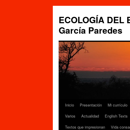
Saltar
al
ECOLOGÍA DEL ES
contenido
García Paredes
Inicio
Presentación
Mi currículo
Varios
Actualidad
English Texts
Textos que impresionan
Vida consa