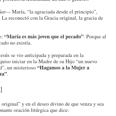
fiat
— María, “la agraciada desde el principio”,
 La reconectó con la Gracia original, la gracia de
“María es más joven que el pecado”
e:
. Porque al
cado no existía.
esús se vio anticipada y preparada en la
uiso iniciar en la Madre de su Hijo “un nuevo
“Hagamos a la Mujer a
d”, un misterioso
za”
.
l
original” y en el deseo divino de que venza y sea
ante oración litúrgica que dice: