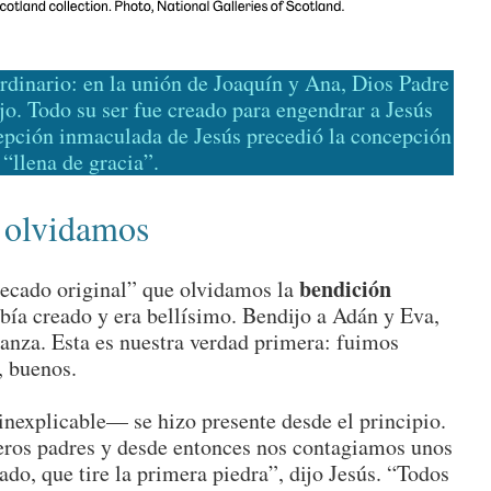
dinario: en la unión de Joaquín y Ana, Dios Padre
jo. Todo su ser fue creado para engendrar a Jesús
epción inmaculada de Jesús precedió la concepción
 “llena de gracia”.
 olvidamos
bendición
ecado original” que olvidamos la
abía creado y era bellísimo. Bendijo a Adán y Eva,
anza. Esta es nuestra verdad primera: fuimos
, buenos.
nexplicable— se hizo presente desde el principio.
ros padres y desde entonces nos contagiamos unos
cado, que tire la primera piedra”, dijo Jesús. “Todos