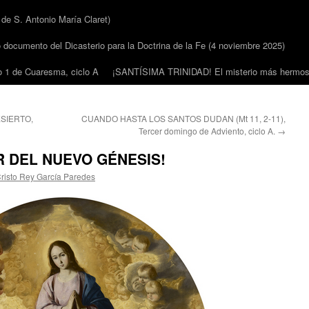
 S. Antonio María Claret)
cumento del Dicasterio para la Doctrina de la Fe (4 noviembre 2025)
1 de Cuaresma, ciclo A
¡SANTÍSIMA TRINIDAD! El misterio más hermoso
SIERTO,
CUANDO HASTA LOS SANTOS DUDAN (Mt 11, 2-11),
Tercer domingo de Adviento, ciclo A.
→
R DEL NUEVO GÉNESIS!
risto Rey García Paredes