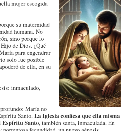
uella mujer escogida
porque su maternidad
rnidad humana. No
rón, sino porque lo
, Hijo de Dios. ¿Qué
 María para engendrar
io solo fue posible
apoderó de ella, en su
esis: inmaculado,
s profundo: María no
La Iglesia confiesa que ella misma
Espíritu Santo.
l Espíritu Santo
, también santa, inmaculada. En
 y portentosa fecundidad, un nuevo génesis.