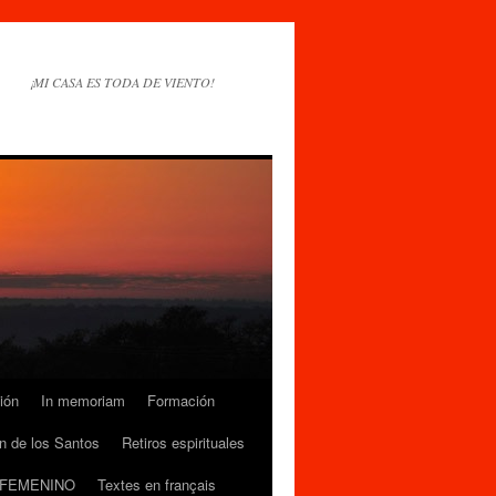
¡MI CASA ES TODA DE VIENTO!
ión
In memoriam
Formación
n de los Santos
Retiros espirituales
 FEMENINO
Textes en français