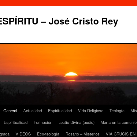
PÍRITU – José Cristo Rey
General
Actualidad
Espiritualidad
Vida Religiosa
Teología
Mis
Espiritualidad
Formación
Lectio Divina (audio)
María en la comunió
grada
VIDEOS
Eco-teología
Rosario – Misterios
VIA CRUCIS EN