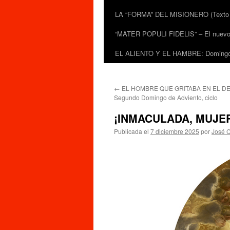
LA “FORMA” DEL MISIONERO (Texto de
“MATER POPULI FIDELIS” – El nuevo do
EL ALIENTO Y EL HAMBRE: Domingo 
←
EL HOMBRE QUE GRITABA EN EL DE
Segundo Domingo de Adviento, ciclo
¡INMACULADA, MUJE
Publicada el
7 diciembre 2025
por
José C