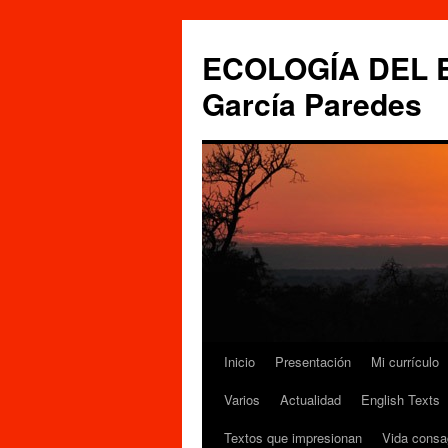
Saltar
al
ECOLOGÍA DEL ES
contenido
García Paredes
Inicio
Presentación
Mi currículo
Varios
Actualidad
English Texts
Textos que impresionan
Vida consa