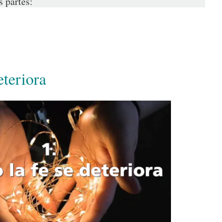
s partes:
eteriora