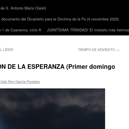
 S. Antonio María Claret)
cumento del Dicasterio para la Doctrina de la Fe (4 noviembre 2025)
1 de Cuaresma, ciclo A
¡SANTÍSIMA TRINIDAD! El misterio más hermoso
L LÍDER
TIEMPO DE ADVIENTO
→
N DE LA ESPERANZA (Primer domingo
risto Rey García Paredes