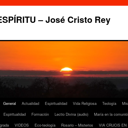
PÍRITU – José Cristo Rey
General
Actualidad
Espiritualidad
Vida Religiosa
Teología
Mis
Espiritualidad
Formación
Lectio Divina (audio)
María en la comunió
grada
VIDEOS
Eco-teología
Rosario – Misterios
VIA CRUCIS EN