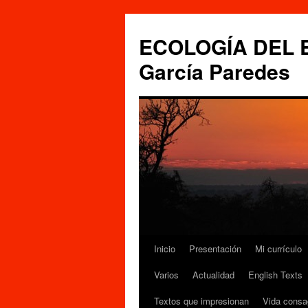
Saltar
al
ECOLOGÍA DEL ES
contenido
García Paredes
Inicio
Presentación
Mi currículo
Varios
Actualidad
English Texts
Textos que impresionan
Vida consa