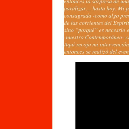
entonces la sorpresa de un
paralizar… hasta hoy. Mi pr
consagrada -como algo previ
de las corrientes del Espíri
sino “porqué” es necesrio 
-nuestro Contemporáneo- cu
Aquí recojo mi intervención
entonces se realizó del even