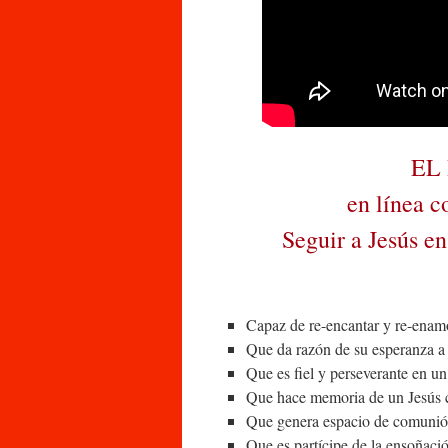
EL
en línea c
Seguir a Jesús e
Capaz de re-encantar y re-enam
Que da razón de su esperanza a 
Que es fiel y perseverante en u
Que hace memoria de un Jesús c
Que genera espacio de comunió
Que es partícipe de la ensoñació