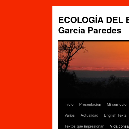
Saltar
al
ECOLOGÍA DEL ES
contenido
García Paredes
Inicio
Presentación
Mi currículo
Varios
Actualidad
English Texts
Textos que impresionan
Vida consa