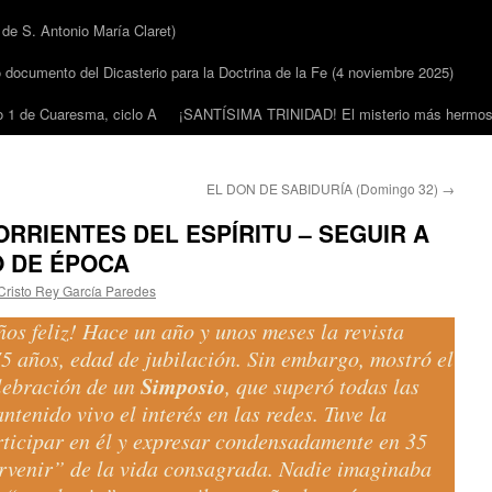
 S. Antonio María Claret)
cumento del Dicasterio para la Doctrina de la Fe (4 noviembre 2025)
1 de Cuaresma, ciclo A
¡SANTÍSIMA TRINIDAD! El misterio más hermoso
EL DON DE SABIDURÍA (Domingo 32)
→
ORRIENTES DEL ESPÍRITU – SEGUIR A
O DE ÉPOCA
Cristo Rey García Paredes
s feliz! Hace un año y unos meses la revista
5 años, edad de jubilación. Sin embargo, mostró el
Simposio
elebración de un
, que superó todas las
ntenido vivo el interés en las redes. Tuve la
rticipar en él y expresar condensadamente en 35
rvenir” de la vida consagrada. Nadie imaginaba