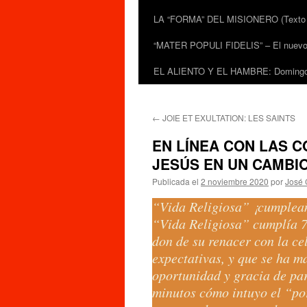
LA “FORMA” DEL MISIONERO (Texto de
“MATER POPULI FIDELIS” – El nuevo do
EL ALIENTO Y EL HAMBRE: Domingo 
←
JOIE ET EXULTATION: LES SAINTS
EN LÍNEA CON LAS C
JESÚS EN UN CAMBI
Publicada el
2 noviembre 2020
por
José 
“Vida Religiosa” ¡cumpleaño
“Vida Religiosa” cumplía 7
don de su renacer con la c
expectativas, y que se ha ma
oportunidad y gracia de pa
minutos cómo intuyo el “po