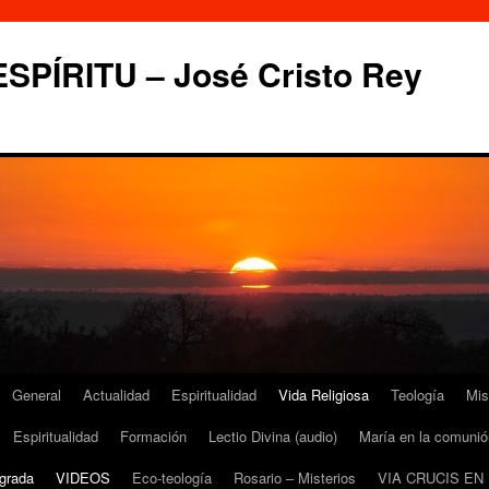
PÍRITU – José Cristo Rey
General
Actualidad
Espiritualidad
Vida Religiosa
Teología
Mis
Espiritualidad
Formación
Lectio Divina (audio)
María en la comunió
grada
VIDEOS
Eco-teología
Rosario – Misterios
VIA CRUCIS EN