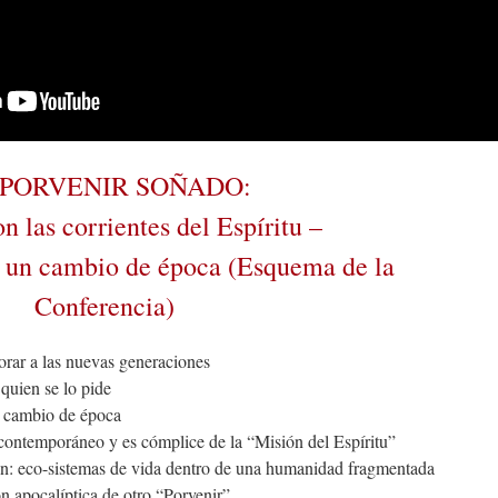
 PORVENIR SOÑADO:
on las corrientes del Espíritu –
n un cambio de época (Esquema de la
Conferencia)
orar a las nuevas generaciones
quien se lo pide
n cambio de época
ontemporáneo y es cómplice de la “Misión del Espíritu”
n: eco-sistemas de vida dentro de una humanidad fragmentada
n apocalíptica de otro “Porvenir”