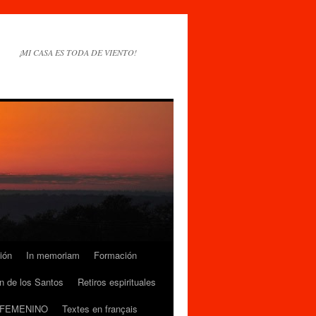
¡MI CASA ES TODA DE VIENTO!
ión
In memoriam
Formación
n de los Santos
Retiros espirituales
 FEMENINO
Textes en français