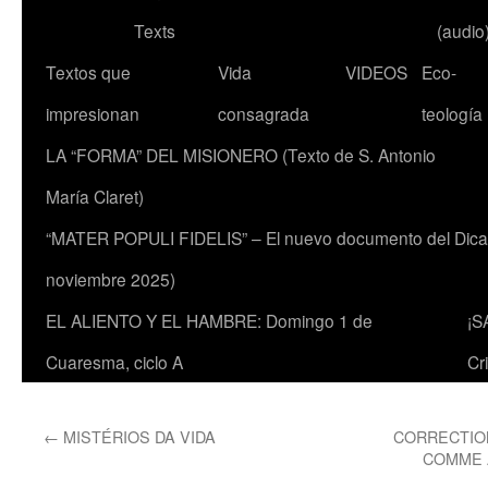
Texts
(audio
Textos que
Vida
VIDEOS
Eco-
impresionan
consagrada
teología
LA “FORMA” DEL MISIONERO (Texto de S. Antonio
María Claret)
“MATER POPULI FIDELIS” – El nuevo documento del Dicaste
noviembre 2025)
EL ALIENTO Y EL HAMBRE: Domingo 1 de
¡S
Cuaresma, ciclo A
Cr
←
MISTÉRIOS DA VIDA
CORRECTION
COMME AU