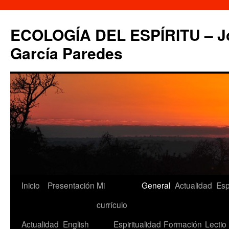
Saltar
al
ECOLOGÍA DEL ESPÍRITU – Jo
contenido
García Paredes
Inicio
Presentación
Mi
General
Actualidad
Esp
currículo
Actualidad
English
Espiritualidad
Formación
Lectio