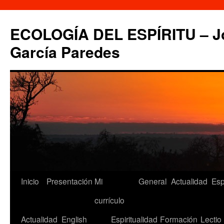
Saltar
al
ECOLOGÍA DEL ESPÍRITU – Jo
contenido
García Paredes
Inicio
Presentación
Mi
General
Actualidad
Esp
currículo
Actualidad
English
Espiritualidad
Formación
Lectio