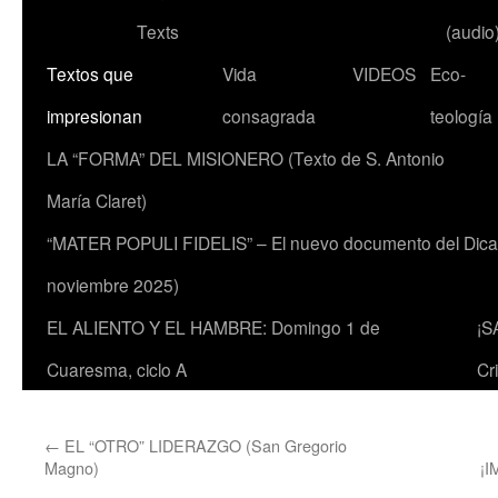
Texts
(audio
Textos que
Vida
VIDEOS
Eco-
impresionan
consagrada
teología
LA “FORMA” DEL MISIONERO (Texto de S. Antonio
María Claret)
“MATER POPULI FIDELIS” – El nuevo documento del Dicaste
noviembre 2025)
EL ALIENTO Y EL HAMBRE: Domingo 1 de
¡S
Cuaresma, ciclo A
Cr
←
EL “OTRO” LIDERAZGO (San Gregorio
Magno)
¡