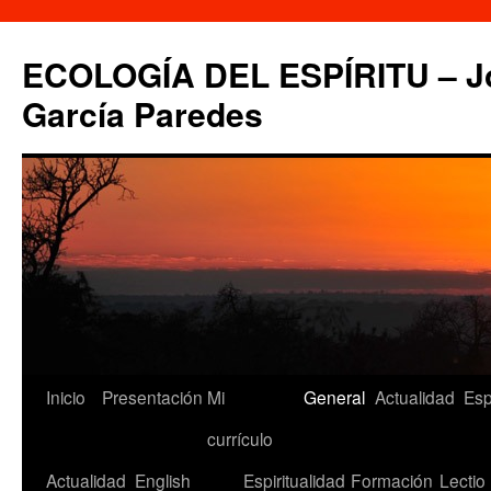
Saltar
al
ECOLOGÍA DEL ESPÍRITU – Jo
contenido
García Paredes
Inicio
Presentación
Mi
General
Actualidad
Esp
currículo
Actualidad
English
Espiritualidad
Formación
Lectio