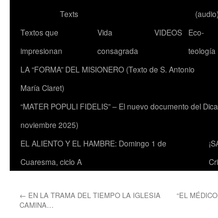
Texts
(audio
Textos que
Vida
VIDEOS
Eco-
impresionan
consagrada
teología
LA “FORMA” DEL MISIONERO (Texto de S. Antonio
María Claret)
“MATER POPULI FIDELIS” – El nuevo documento del Dicaste
noviembre 2025)
EL ALIENTO Y EL HAMBRE: Domingo 1 de
¡S
Cuaresma, ciclo A
Cr
←
EN LA TRAMA DEL TIEMPO LA IGLESIA
“EL MÉDICO 
CAMINA…