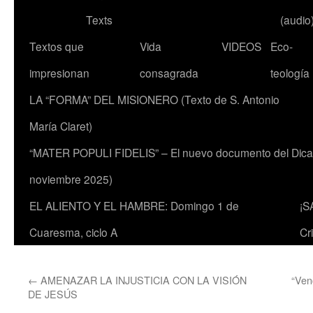
Texts
(audio
Textos que
Vida
VIDEOS
Eco-
impresionan
consagrada
teología
LA “FORMA” DEL MISIONERO (Texto de S. Antonio
María Claret)
“MATER POPULI FIDELIS” – El nuevo documento del Dicaste
noviembre 2025)
EL ALIENTO Y EL HAMBRE: Domingo 1 de
¡S
Cuaresma, ciclo A
Cr
←
AMENAZAR LA INJUSTICIA CON LA VISIÓN
“Ven
DE JESÚS