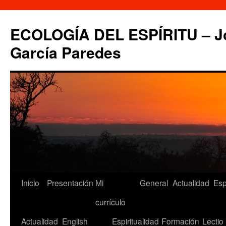
Saltar
al
ECOLOGÍA DEL ESPÍRITU – Jo
contenido
García Paredes
Inicio
Presentación
Mi
General
Actualidad
Esp
currículo
Actualidad
English
Espiritualidad
Formación
Lectio