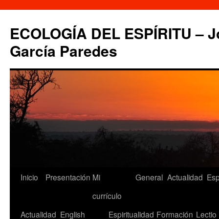
Saltar
al
ECOLOGÍA DEL ESPÍRITU – Jo
contenido
García Paredes
Inicio
Presentación
Mi
General
Actualidad
Esp
currículo
Actualidad
English
Espiritualidad
Formación
Lectio