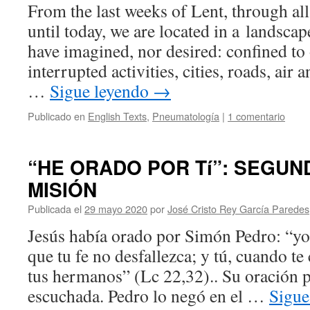
From the last weeks of Lent, through all
until today, we are located in a landsca
have imagined, nor desired: confined to
interrupted activities, cities, roads, air
…
Sigue leyendo
→
Publicado en
English Texts
,
Pneumatología
|
1 comentario
“HE ORADO POR Tí”: SEGUN
MISIÓN
Publicada el
29 mayo 2020
por
José Cristo Rey García Paredes
Jesús había orado por Simón Pedro: “yo 
que tu fe no desfallezca; y tú, cuando te
tus hermanos” (Lc 22,32).. Su oración p
escuchada. Pedro lo negó en el …
Sigue