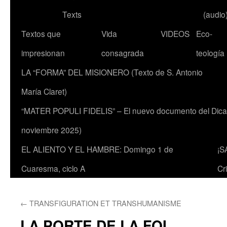
Texts
(audio
Textos que
Vida
VIDEOS
Eco-
impresionan
consagrada
teología
LA “FORMA” DEL MISIONERO (Texto de S. Antonio
María Claret)
“MATER POPULI FIDELIS” – El nuevo documento del Dicaste
noviembre 2025)
EL ALIENTO Y EL HAMBRE: Domingo 1 de
¡S
Cuaresma, ciclo A
Cr
←
TRANSFIGURATION ET TRANSHUMANISME
LA PORTE DE LA FOI