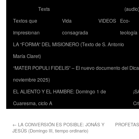
Texts
(audio
Textos que
Vida
VIDEOS
Eco-
impresionan
consagrada
teología
LA “FORMA” DEL MISIONERO (Texto de S. Antonio
María Claret)
“MATER POPULI FIDELIS” – El nuevo documento del Dicaste
noviembre 2025)
EL ALIENTO Y EL HAMBRE: Domingo 1 de
¡S
Cuaresma, ciclo A
Cr
←
LA CONVERSIÓN ES POSIBLE: JONÁS Y
PROFETAS 
JESÚS (Domingo III, tiempo ordinario)