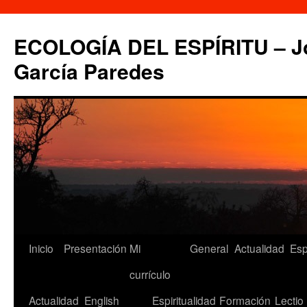
Saltar
al
ECOLOGÍA DEL ESPÍRITU – Jo
contenido
García Paredes
Inicio
Presentación
Mi
General
Actualidad
Esp
currículo
Actualidad
English
Espiritualidad
Formación
Lectio